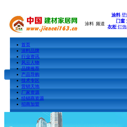
涂料
壁
门窗
涂料
频道
衣柜
灯饰
首页
涂料品牌
行业资讯
风云人物
品牌推荐
产品导购
技术专区
营销天地
厂家资源
经销商资源
招商加盟